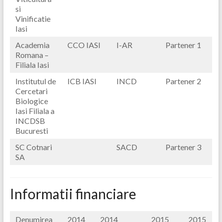
si
Vinificatie
Iasi
Academia
CCO IASI
I-AR
Partener 1
Romana –
Filiala Iasi
Institutul de
ICB IASI
INCD
Partener 2
Cercetari
Biologice
Iasi Filiala a
INCDSB
Bucuresti
SC Cotnari
SACD
Partener 3
SA
Informatii financiare
Denumirea
2014
2014
2015
2015