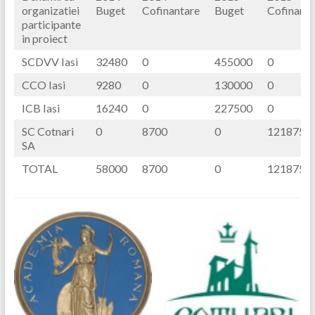
organizatiei
Buget
Cofinantare
Buget
Cofinanta
participante
in proiect
SCDVV Iasi
32480
0
455000
0
CCO Iasi
9280
0
130000
0
ICB Iasi
16240
0
227500
0
SC Cotnari
0
8700
0
121875
SA
TOTAL
58000
8700
0
121875