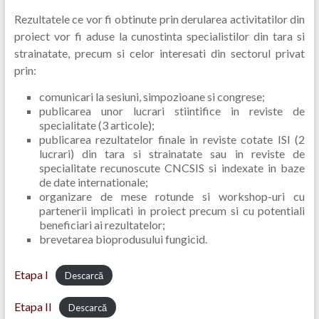
Rezultatele ce vor fi obtinute prin derularea activitatilor din
proiect vor fi aduse la cunostinta specialistilor din tara si
strainatate, precum si celor interesati din sectorul privat
prin:
comunicari la sesiuni, simpozioane si congrese;
publicarea unor lucrari stiintifice in reviste de
specialitate (3 articole);
publicarea rezultatelor finale in reviste cotate ISI (2
lucrari) din tara si strainatate sau in reviste de
specialitate recunoscute CNCSIS si indexate in baze
de date internationale;
organizare de mese rotunde si workshop-uri cu
partenerii implicati in proiect precum si cu potentiali
beneficiari ai rezultatelor;
brevetarea bioprodusului fungicid.
Etapa I
Descarcă
Etapa II
Descarcă