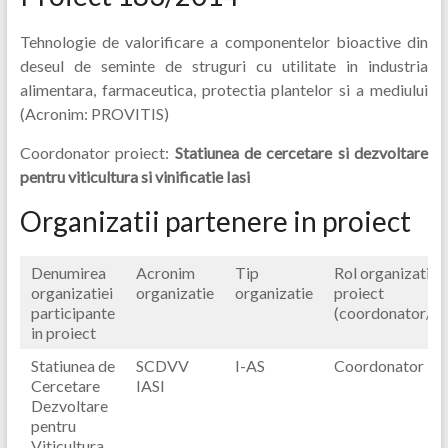
Tehnologie de valorificare a componentelor bioactive din
deseul de seminte de struguri cu utilitate in industria
alimentara, farmaceutica, protectia plantelor si a mediului
(Acronim: PROVITIS)
Coordonator proiect:
Statiunea de cercetare si dezvoltare
pentru viticultura si vinificatie Iasi
Organizatii partenere in proiect
Denumirea
Acronim
Tip
Rol organizatie i
organizatiei
organizatie
organizatie
proiect
participante
(coordonator/pa
in proiect
Statiunea de
SCDVV
I-AS
Coordonator
Cercetare
IASI
Dezvoltare
pentru
Viticultura