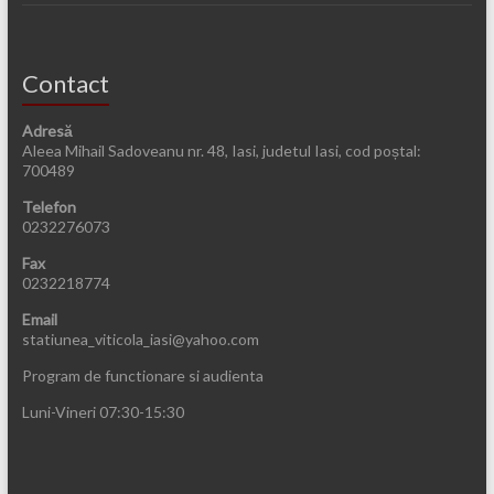
Contact
Adresă
Aleea Mihail Sadoveanu nr. 48, Iasi, judetul Iasi, cod poștal:
700489
Telefon
0232276073
Fax
0232218774
Email
statiunea_viticola_iasi@yahoo.com
Program de functionare si audienta
Luni-Vineri 07:30-15:30